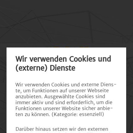
AKTUELLES
Wir ver­wen­den Coo­kies und
(ex­ter­ne) Diens­te
Wir ver­wen­den Coo­kies und ex­ter­ne Diens­
te, um Funk­tio­nen auf un­se­rer Web­sei­te
an­zu­bie­ten. Aus­ge­wähl­te Coo­kies sind
immer aktiv und sind er­for­der­lich, um die
Funk­tio­nen un­se­rer Web­site si­cher an­bie­
ten zu kön­nen. (Ka­te­go­rie: es­sen­zi­ell)
Dar­über hin­aus set­zen wir den ex­ter­nen