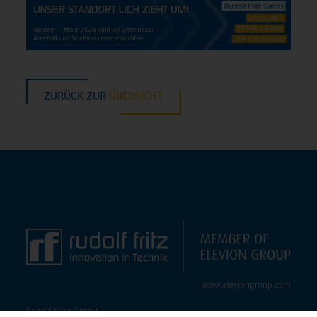
ZURÜCK ZUR
ÜBERSICHT
www.​ele​vion​grou​p.​com
Ru­dolf Fritz GmbH