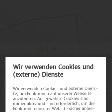
AKTUELLES
Wir ver­wen­den Coo­kies und
(ex­ter­ne) Diens­te
Wir ver­wen­den Coo­kies und ex­ter­ne Diens­
te, um Funk­tio­nen auf un­se­rer Web­sei­te
an­zu­bie­ten. Aus­ge­wähl­te Coo­kies sind
immer aktiv und sind er­for­der­lich, um die
Funk­tio­nen un­se­rer Web­site si­cher an­bie­