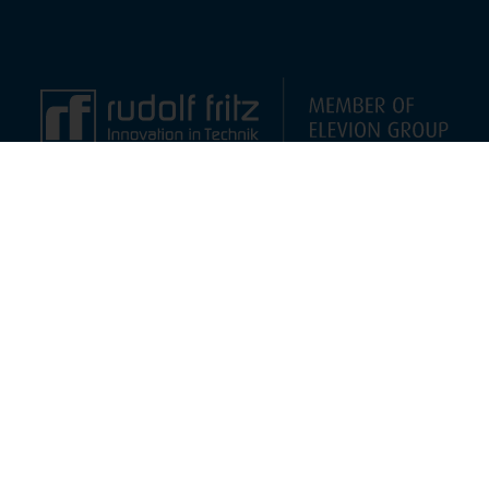
www.​ele​vion​grou​p.​com
Ru­dolf Fritz GmbH
Hans-Sachs-Stra­ße 19
D-65428 Rüs­sels­heim am Main
Tel: +49 (0)6142 698 - 0
Fax: +49 (0)6142 698 - 150
Mail: info@​rudolf-​fritz.​de
Datenschutz