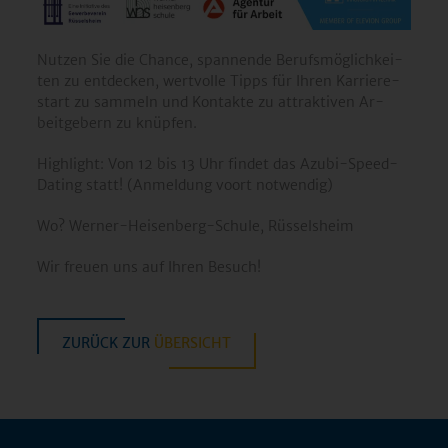
Nut­zen Sie die Chan­ce, span­nen­de Be­rufs­mög­lich­kei­
ten zu ent­de­cken, wert­vol­le Tipps für Ihren Kar­rie­re­
start zu sam­meln und Kon­tak­te zu at­trak­ti­ven Ar­
beit­ge­bern zu knüp­fen.
High­light: Von 12 bis 13 Uhr fin­det das Azubi-Speed-
Da­ting statt! (An­mel­dung voort not­wen­dig)
Wo? Wer­ner-Hei­sen­berg-Schu­le, Rüs­sels­heim
Wir freu­en uns auf Ihren Be­such!
ZURÜCK ZUR
ÜBERSICHT